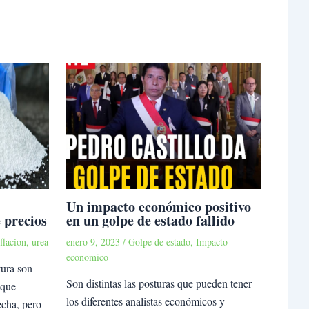
Un impacto económico positivo
 precios
en un golpe de estado fallido
flacion
,
urea
enero 9, 2023
/
Golpe de estado
,
Impacto
economico
tura son
Son distintas las posturas que pueden tener
 que
los diferentes analistas económicos y
echa, pero