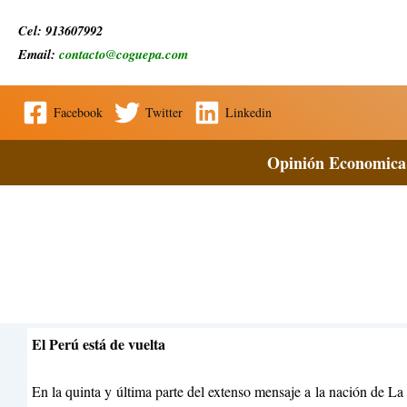
Ir
Cel: 913607992
al
Email:
contacto@coguepa.com
contenido
Facebook
Twitter
Linkedin
Opinión Economica
El Perú está de vuelta
En la quinta y última parte del extenso mensaje a la nación de La 