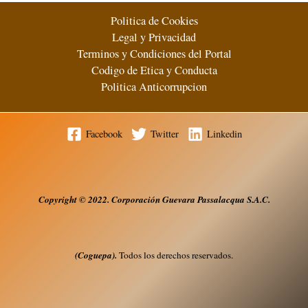
exportador
Politica de Cookies
para
Legal y Privacidad
las
Terminos y Condiciones del Portal
empresas peruanas
Codigo de Etica y Conducta
Politica Anticorrupcion
5 (1)
Facebook
Twitter
Linkedin
Copyright
© 2022. Corporación Guevara Passalacqua S.A.
C.
(Coguepa).
Todos los derechos reservados.