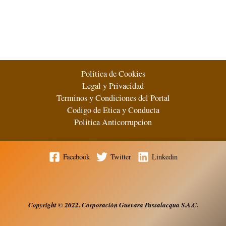
pasaría
si
México
rompe
relaciones
comerciales
Politica de Cookies
con
Legal y Privacidad
el
Terminos y Condiciones del Portal
Perú?
Codigo de Etica y Conducta
Politica Anticorrupcion
5 (1)
Facebook
Twitter
Linkedin
Copyright
© 2022. Corporación Guevara Passalacqua S.A.
C.