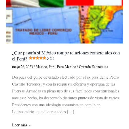
¿Que pasaría si México rompe relaciones comerciales con
el Perú?
5 (1)
mayo 26, 2023
/
Mexico
,
Peru
,
Peru-Mexico
/
Opinión Economica
Después del golpe de estado efectuado por el ex presidente Pedro
Castillo Terrones, y con la respuesta efectiva y oportuna de las
Fuerzas Armadas en pleno uso de sus facultades constitucionales
ante este hecho, ha despertado distintos puntos de vista de varios
Presidentes con una ideología comunista en común en
Latinoamérica que distan a todas […]
¿Que
Leer más »