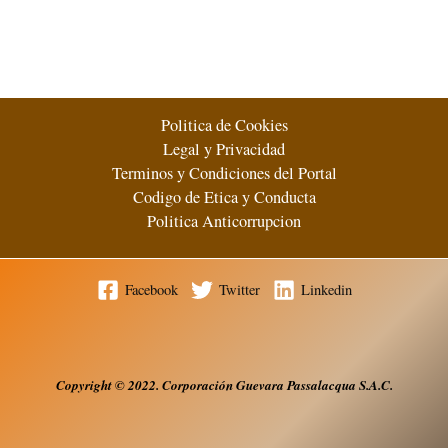
El
nuevo
dolar
Sudaméricano
Politica de Cookies
0 (0)
Legal y Privacidad
Terminos y Condiciones del Portal
Codigo de Etica y Conducta
Politica Anticorrupcion
Facebook
Twitter
Linkedin
Copyright
© 2022. Corporación Guevara Passalacqua S.A.
C.