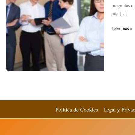
preguntas qu
una […]
El
Leer más »
Funcionario
Público
5 (1)
Politica de Cookies
Legal y Priva