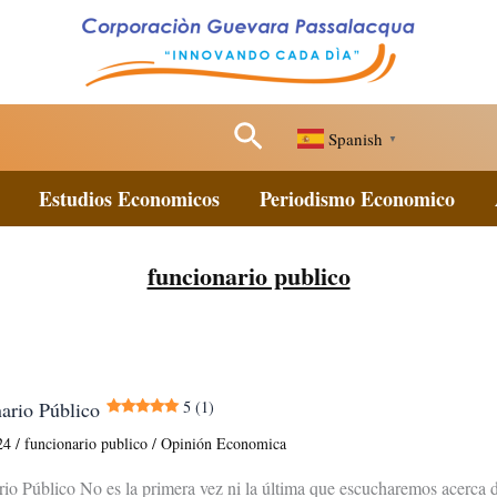
Buscar
Spanish
▼
Estudios Economicos
Periodismo Economico
funcionario publico
ario Público
5 (1)
024
/
funcionario publico
/
Opinión Economica
io Público No es la primera vez ni la última que escucharemos acerca d