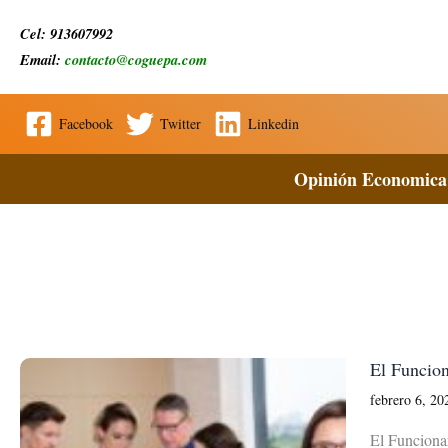
Ir
Cel: 913607992
al
Email:
contacto@coguepa.com
contenido
Facebook
Twitter
Linkedin
Opinión Economica
El Funcion
febrero 6, 2
El Funcionar