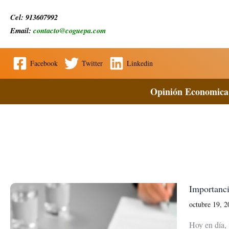
Ir
Cel: 913607992
al
Email:
contacto@coguepa.com
contenido
Facebook
Twitter
Linkedin
Opinión Economica
Importanci
octubre 19, 
Hoy en día, 