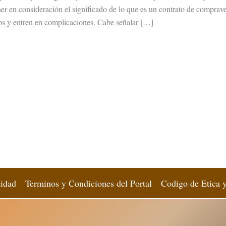
er en consideración el significado de lo que es un contrato de compraven
os y entren en complicaciones. Cabe señalar […]
l
cidad
Terminos y Condiciones del Portal
Codigo de Etica 